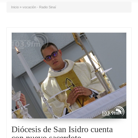
Inicio
»
vocación - Radio Sinaí
Diócesis de San Isidro cuenta
con nuevo sacerdote