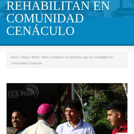
REHABILITAN EN
COMUNIDAD
CENÁCULO
Inicio
»
Blog
»
Mons. Mark comparte con jóvenes que se rehabilitan en
Comunidad Cenáculo