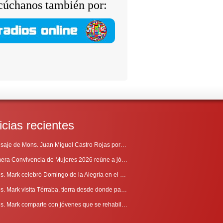
cúchanos también por:
icias recientes
Mensaje de Mons. Juan Miguel Castro Rojas por el 69º Aniversario de Radio Sinaí
Primera Convivencia de Mujeres 2026 reúne a jóvenes en proceso de discernimiento vocacional
Mons. Mark celebró Domingo de la Alegría en el Sur
Mons. Mark visita Térraba, tierra desde donde parte la evangelización
Mons. Mark comparte con jóvenes que se rehabilitan en Comunidad Cenáculo