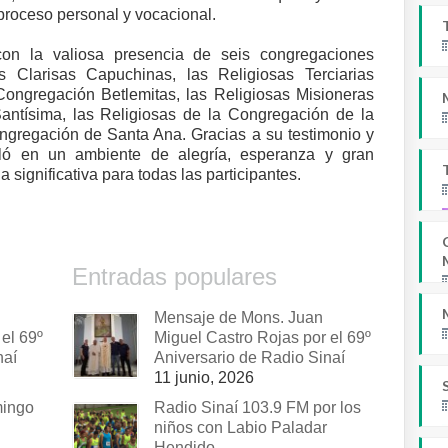
proceso personal y vocacional.
con la valiosa presencia de seis congregaciones
as Clarisas Capuchinas, las Religiosas Terciarias
Congregación Betlemitas, las Religiosas Misioneras
ntísima, las Religiosas de la Congregación de la
ngregación de Santa Ana. Gracias a su testimonio y
olló en un ambiente de alegría, esperanza y gran
significativa para todas las participantes.
Entradas populares
Mensaje de Mons. Juan
el 69º
Miguel Castro Rojas por el 69º
naí
Aniversario de Radio Sinaí
11 junio, 2026
mingo
Radio Sinaí 103.9 FM por los
niños con Labio Paladar
Hendido