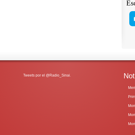
Es
Not
Tweets por el @Radio_Sinai.