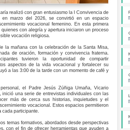
ría realizó con gran entusiasmo la I Convivencia de
o en marzo del 2026, se convirtió en un espacio
cernimiento vocacional femenino. En esta primera
 quienes con alegría y apertura iniciaron un proceso
sible vocación religiosa.
 de la mañana con la celebración de la Santa Misa,
ada de oración, formación y convivencia fraterna.
icipantes tuvieron la oportunidad de compartir
ntos aspectos de la vida vocacional y fortalecer su
luyó a las 3:00 de la tarde con un momento de café y
personal, el Padre Jesús Zúñiga Umaña, Vicario
inició una serie de entrevistas individuales con las
ocer más de cerca sus historias, inquietudes y el
scernimiento vocacional. Estos espacios permitieron
 cada participante.
sos temas formativos, abordados desde perspectivas
es, con el fin de ofrecer herramientas que ayuden a