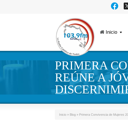
Inicio
PRIMERA CO
REÚNE A JÓ
DISCERNIM
Inicio
»
Blog
»
Primera Convivencia de Mujeres 20