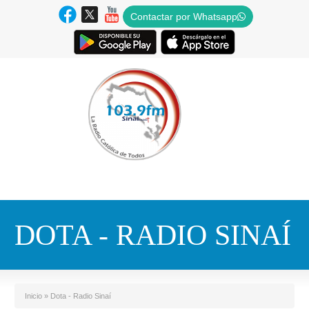
Contactar por Whatsapp
DOTA - RADIO SINAÍ
Inicio
»
Dota - Radio Sinaí