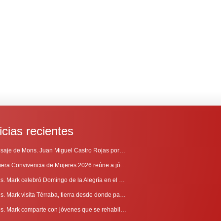
icias recientes
Mensaje de Mons. Juan Miguel Castro Rojas por el 69º Aniversario de Radio Sinaí
Primera Convivencia de Mujeres 2026 reúne a jóvenes en proceso de discernimiento vocacional
Mons. Mark celebró Domingo de la Alegría en el Sur
Mons. Mark visita Térraba, tierra desde donde parte la evangelización
Mons. Mark comparte con jóvenes que se rehabilitan en Comunidad Cenáculo