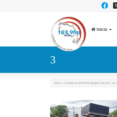
Inicio
3
Inicio
»
Cuando se pretende apagar una voz, se 