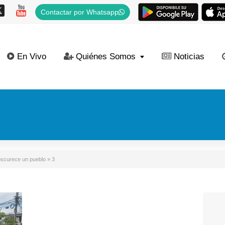
Contactar por Whatsapp
En Vivo
Quiénes Somos
Noticias
oscurece un pueblo
»
3