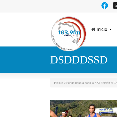
Inicio
DSDDDSSD
Inicio
»
Viviendo paso a paso la XXX Edición al Ch