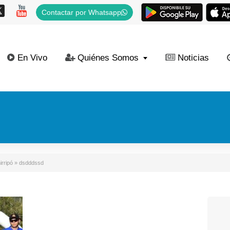
Contactar por Whatsapp
En Vivo
Quiénes Somos
Noticias
irripó
»
dsdddssd