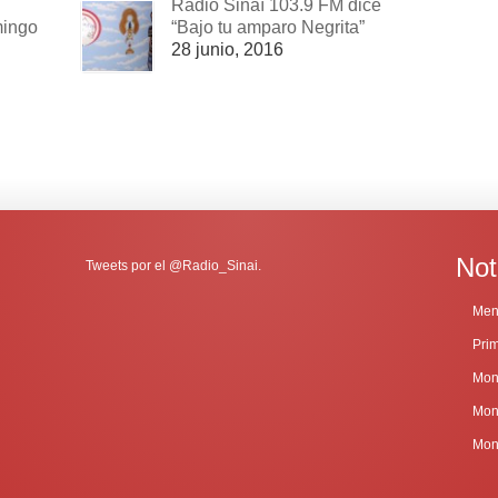
Radio Sinaí 103.9 FM dice
mingo
“Bajo tu amparo Negrita”
28 junio, 2016
Not
Tweets por el @Radio_Sinai.