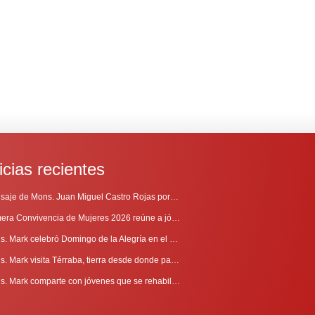
icias recientes
Mensaje de Mons. Juan Miguel Castro Rojas por el 69º Aniversario de Radio Sinaí
Primera Convivencia de Mujeres 2026 reúne a jóvenes en proceso de discernimiento vocacional
Mons. Mark celebró Domingo de la Alegría en el Sur
Mons. Mark visita Térraba, tierra desde donde parte la evangelización
Mons. Mark comparte con jóvenes que se rehabilitan en Comunidad Cenáculo