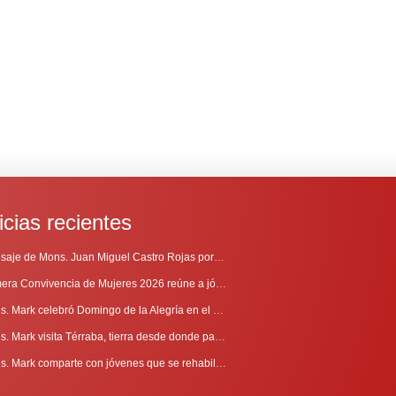
icias recientes
Mensaje de Mons. Juan Miguel Castro Rojas por el 69º Aniversario de Radio Sinaí
Primera Convivencia de Mujeres 2026 reúne a jóvenes en proceso de discernimiento vocacional
Mons. Mark celebró Domingo de la Alegría en el Sur
Mons. Mark visita Térraba, tierra desde donde parte la evangelización
Mons. Mark comparte con jóvenes que se rehabilitan en Comunidad Cenáculo