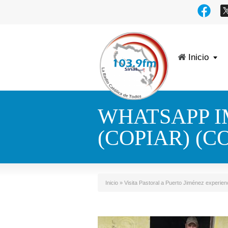
Inicio
WHATSAPP IMA
(COPIAR) (C
Inicio
»
Visita Pastoral a Puerto Jiménez experienc