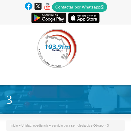
Contactar por Whatsapp
3
Inicio
»
Unidad, obediencia y servicio para ser Iglesia dice Obispo
»
3