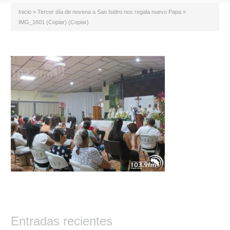
Inicio
»
Tercer día de novena a San Isidro nos regala nuevo Papa
»
IMG_1601 (Copiar) (Copiar)
Entradas recientes