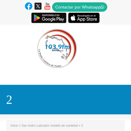
Contactar por Whatsapp
2
Inicio
»
San Isidro Labrador modelo de santidad
»
2