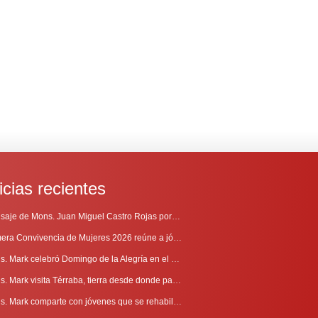
icias recientes
Mensaje de Mons. Juan Miguel Castro Rojas por el 69º Aniversario de Radio Sinaí
Primera Convivencia de Mujeres 2026 reúne a jóvenes en proceso de discernimiento vocacional
Mons. Mark celebró Domingo de la Alegría en el Sur
Mons. Mark visita Térraba, tierra desde donde parte la evangelización
Mons. Mark comparte con jóvenes que se rehabilitan en Comunidad Cenáculo