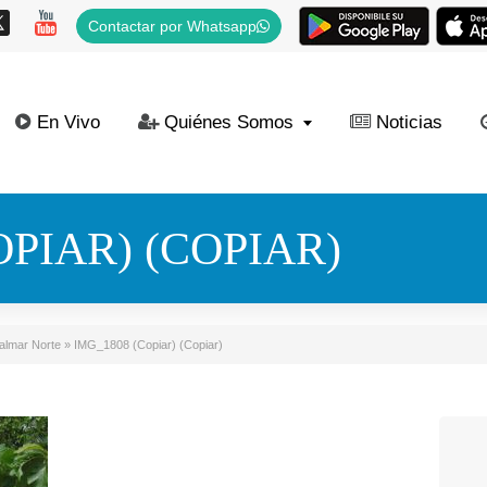
Contactar por Whatsapp
En Vivo
Quiénes Somos
Noticias
OPIAR) (COPIAR)
Palmar Norte
»
IMG_1808 (Copiar) (Copiar)