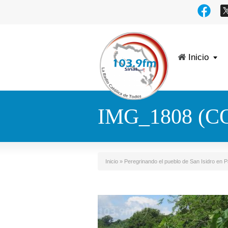
Inicio
IMG_1808 (C
Inicio
»
Peregrinando el pueblo de San Isidro en 