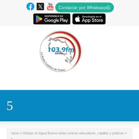
Contactar por Whatsapp
5
Inicio
»
Obispo en Agua Buena visita centros educativas, capillas y policías
»