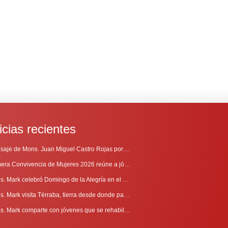
icias recientes
Mensaje de Mons. Juan Miguel Castro Rojas por el 69º Aniversario de Radio Sinaí
Primera Convivencia de Mujeres 2026 reúne a jóvenes en proceso de discernimiento vocacional
Mons. Mark celebró Domingo de la Alegría en el Sur
Mons. Mark visita Térraba, tierra desde donde parte la evangelización
Mons. Mark comparte con jóvenes que se rehabilitan en Comunidad Cenáculo