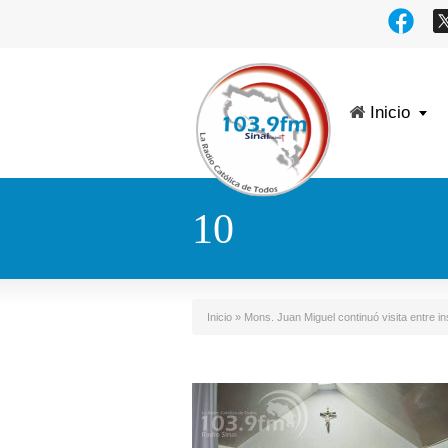
Inicio
10
Inicio
»
Mons. Juan Miguel continuó visita entre in