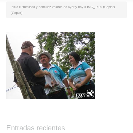
Inicio
»
Humildad y sencillez valores de ayer y hoy
»
IMG_1400 (Copiar)
(Copiar)
Entradas recientes