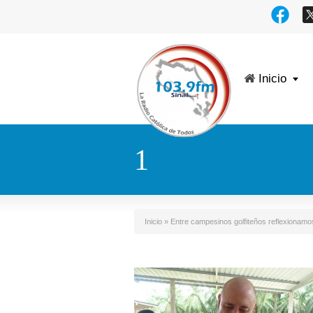
Inicio
1
Inicio
»
Entre campesinos golfiteños reflexionamos