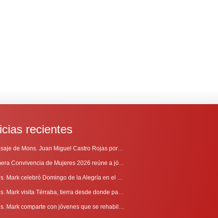
icias recientes
Mensaje de Mons. Juan Miguel Castro Rojas por el 69º Aniversario de Radio Sinaí
Primera Convivencia de Mujeres 2026 reúne a jóvenes en proceso de discernimiento vocacional
Mons. Mark celebró Domingo de la Alegría en el Sur
Mons. Mark visita Térraba, tierra desde donde parte la evangelización
Mons. Mark comparte con jóvenes que se rehabilitan en Comunidad Cenáculo