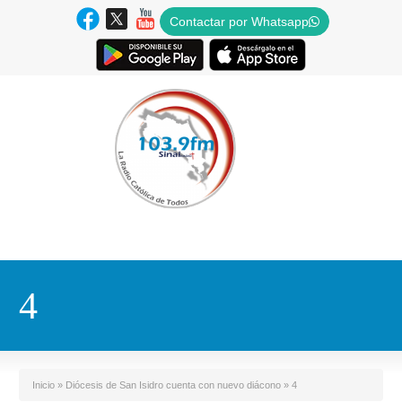
Contactar por Whatsapp
4
Inicio
»
Diócesis de San Isidro cuenta con nuevo diácono
»
4