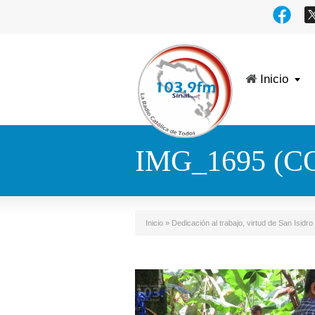
Inicio
IMG_1695 (C
Inicio
»
Dedicación al trabajo, virtud de San Isidro