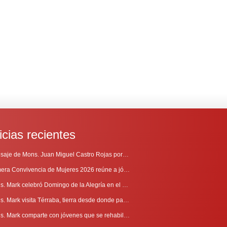
icias recientes
Mensaje de Mons. Juan Miguel Castro Rojas por el 69º Aniversario de Radio Sinaí
Primera Convivencia de Mujeres 2026 reúne a jóvenes en proceso de discernimiento vocacional
Mons. Mark celebró Domingo de la Alegría en el Sur
Mons. Mark visita Térraba, tierra desde donde parte la evangelización
Mons. Mark comparte con jóvenes que se rehabilitan en Comunidad Cenáculo