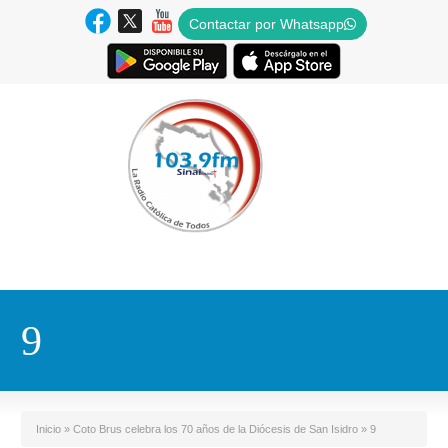
Contactar por Whatsapp
9
Inicio
»
Coto Brus celebra los 70 años de la Diócesis de San Isidro
»
9