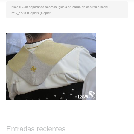
Inicio
»
Con esperanza seamos Iglesia en salida en espíritu sinodal
»
IMG_4438 (Copiar) (Copiar)
Entradas recientes