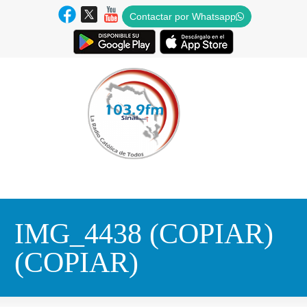
Contactar por Whatsapp
IMG_4438 (COPIAR)
(COPIAR)