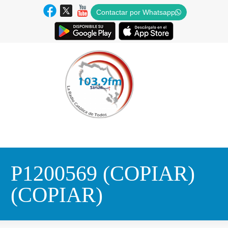
Contactar por Whatsapp
P1200569 (COPIAR)
(COPIAR)