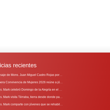
icias recientes
Mensaje de Mons. Juan Miguel Castro Rojas por el 69º Aniversario de Radio Sinaí
Primera Convivencia de Mujeres 2026 reúne a jóvenes en proceso de discernimiento vocacional
Mons. Mark celebró Domingo de la Alegría en el Sur
Mons. Mark visita Térraba, tierra desde donde parte la evangelización
Mons. Mark comparte con jóvenes que se rehabilitan en Comunidad Cenáculo