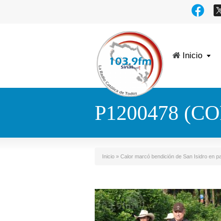
Inicio
P1200478 (CO
Inicio
»
Calor marcó bendición de San Isidro en pa