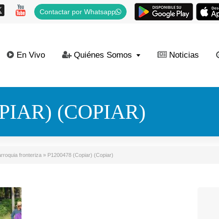
Contactar por Whatsapp
En Vivo
Quiénes Somos
Noticias
PIAR) (COPIAR)
rroquia fronteriza
»
P1200478 (Copiar) (Copiar)