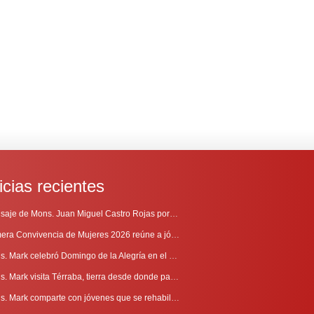
icias recientes
Mensaje de Mons. Juan Miguel Castro Rojas por el 69º Aniversario de Radio Sinaí
Primera Convivencia de Mujeres 2026 reúne a jóvenes en proceso de discernimiento vocacional
Mons. Mark celebró Domingo de la Alegría en el Sur
Mons. Mark visita Térraba, tierra desde donde parte la evangelización
Mons. Mark comparte con jóvenes que se rehabilitan en Comunidad Cenáculo