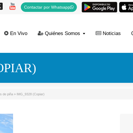
Contactar por Whatsapp
En Vivo
Quiénes Somos
Noticias
OPIAR)
es de piña
»
IMG_9328 (Copiar)