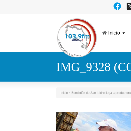
Inicio
IMG_9328 (C
Inicio
»
Bendición de San Isidro llega a productor