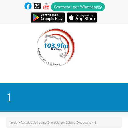
Contactar por Whatsapp
1
Inicio
»
Agradecidos como Diócesis por Jubileo Diocesano
»
1