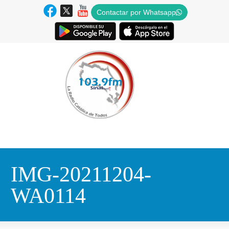
Contactar por Whatsapp
IMG-20211204-
WA0114