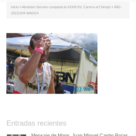
Inicio
»
Abraham Serrano conquista la XXXIII Ed. Carrera al Chirripó
»
IMG-
20211204-WA0114
Entradas recientes
Mensaje de Mons. Juan Miguel Castro Rojas