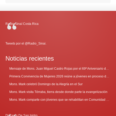
Radio-Sinaí Costa Rica
Tweets por el @Radio_Sinai.
Noticias recientes
Mensaje de Mons. Juan Miguel Castro Rojas por el 69º Aniversario de Radio Sinaí
Primera Convivencia de Mujeres 2026 reúne a jóvenes en proceso de discernimiento vocacional
Mons. Mark celebró Domingo de la Alegría en el Sur
Mons. Mark visita Térraba, tierra desde donde parte la evangelización
Mons. Mark comparte con jóvenes que se rehabilitan en Comunidad Cenáculo
Diócesis De San Isidro