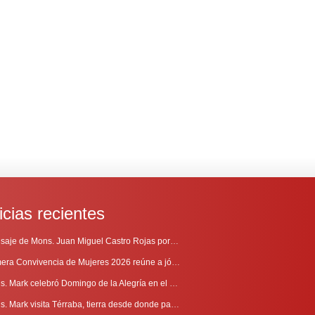
icias recientes
Mensaje de Mons. Juan Miguel Castro Rojas por el 69º Aniversario de Radio Sinaí
Primera Convivencia de Mujeres 2026 reúne a jóvenes en proceso de discernimiento vocacional
Mons. Mark celebró Domingo de la Alegría en el Sur
Mons. Mark visita Térraba, tierra desde donde parte la evangelización