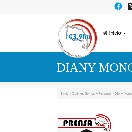
Inicio
DIANY MON
Inicio
»
Quiénes Somos
»
Personal
»
Diany Monge