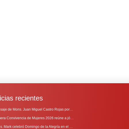
icias recientes
Mensaje de Mons. Juan Miguel Castro Rojas por el 69º Aniversario de Radio Sinaí
Primera Convivencia de Mujeres 2026 reúne a jóvenes en proceso de discernimiento vocacional
Mons. Mark celebró Domingo de la Alegría en el Sur