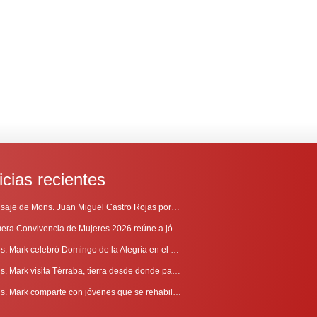
icias recientes
Mensaje de Mons. Juan Miguel Castro Rojas por el 69º Aniversario de Radio Sinaí
Primera Convivencia de Mujeres 2026 reúne a jóvenes en proceso de discernimiento vocacional
Mons. Mark celebró Domingo de la Alegría en el Sur
Mons. Mark visita Térraba, tierra desde donde parte la evangelización
Mons. Mark comparte con jóvenes que se rehabilitan en Comunidad Cenáculo