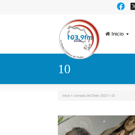
Inicio
10
Inicio
»
Jornada del Dolor 2023
»
10