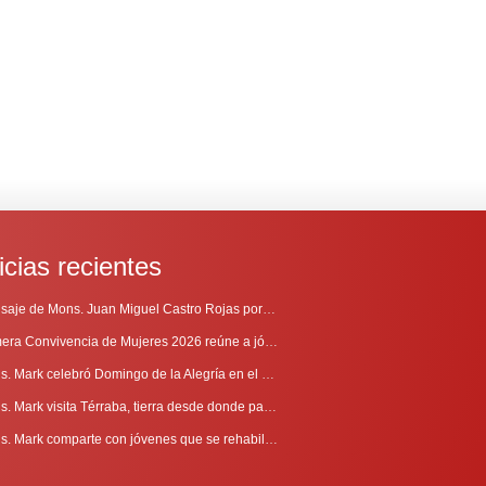
icias recientes
Mensaje de Mons. Juan Miguel Castro Rojas por el 69º Aniversario de Radio Sinaí
Primera Convivencia de Mujeres 2026 reúne a jóvenes en proceso de discernimiento vocacional
Mons. Mark celebró Domingo de la Alegría en el Sur
Mons. Mark visita Térraba, tierra desde donde parte la evangelización
Mons. Mark comparte con jóvenes que se rehabilitan en Comunidad Cenáculo