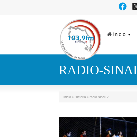
Inicio
RADIO-SINAI
Inicio
»
Historia
»
radio-sinai12