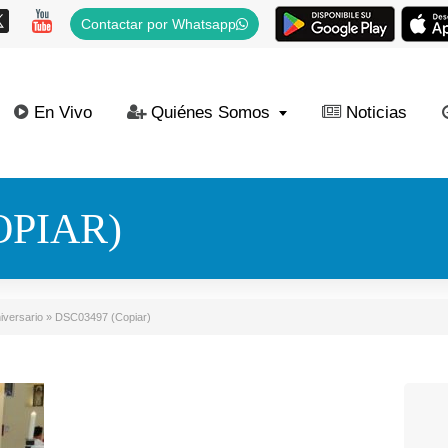
Contactar por Whatsapp
En Vivo
Quiénes Somos
Noticias
OPIAR)
iversario
»
DSC03497 (Copiar)