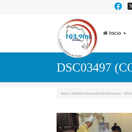
Inicio
DSC03497 (C
Inicio
»
Solemne Eucaristía de Aniversario – 60 An