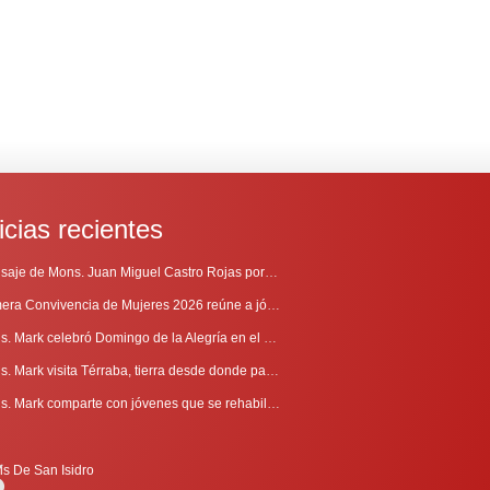
icias recientes
Mensaje de Mons. Juan Miguel Castro Rojas por el 69º Aniversario de Radio Sinaí
Primera Convivencia de Mujeres 2026 reúne a jóvenes en proceso de discernimiento vocacional
Mons. Mark celebró Domingo de la Alegría en el Sur
Mons. Mark visita Térraba, tierra desde donde parte la evangelización
Mons. Mark comparte con jóvenes que se rehabilitan en Comunidad Cenáculo
is De San Isidro