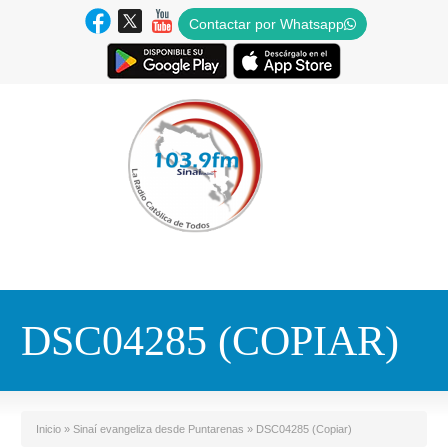
Contactar por Whatsapp
DSC04285 (COPIAR)
Inicio
»
Sinaí evangeliza desde Puntarenas
»
DSC04285 (Copiar)