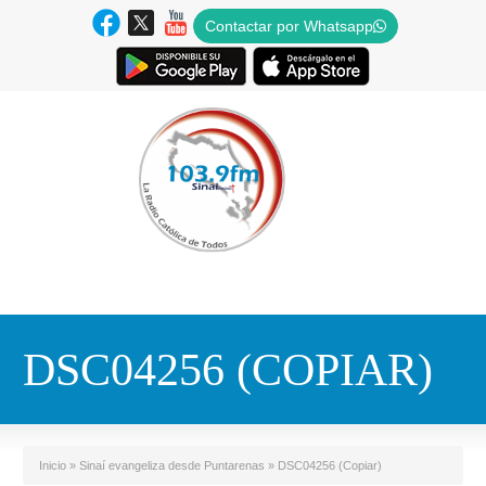
Contactar por Whatsapp
DSC04256 (COPIAR)
Inicio
»
Sinaí evangeliza desde Puntarenas
»
DSC04256 (Copiar)