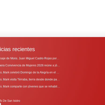
icias recientes
Mensaje de Mons. Juan Miguel Castro Rojas por el 69º Aniversario de Radio Sinaí
Primera Convivencia de Mujeres 2026 reúne a jóvenes en proceso de discernimiento vocacional
Mons. Mark celebró Domingo de la Alegría en el Sur
Mons. Mark visita Térraba, tierra desde donde parte la evangelización
Mons. Mark comparte con jóvenes que se rehabilitan en Comunidad Cenáculo
is De San Isidro