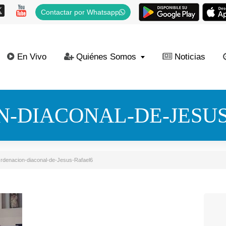
Contactar por Whatsapp
En Vivo
Quiénes Somos
Noticias
-DIACONAL-DE-JESUS
rdenacion-diaconal-de-Jesus-Rafael6