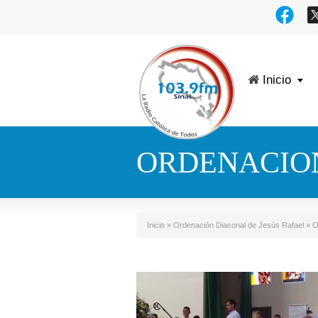
Inicio
ORDENACION
Inicio
»
Ordenación Diaconal de Jesús Rafael
»
O