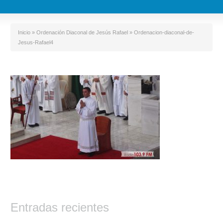
Inicio
»
Ordenación Diaconal de Jesús Rafael
»
Ordenacion-diaconal-de-
Jesus-Rafael4
Entradas recientes