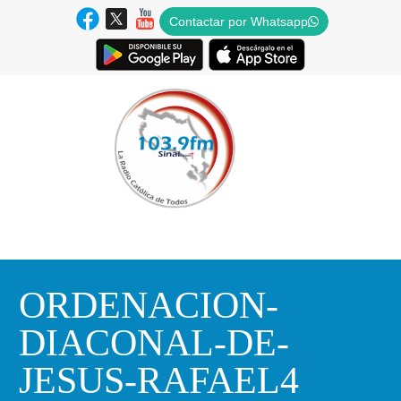
Contactar por Whatsapp
ORDENACION-
DIACONAL-DE-
JESUS-RAFAEL4