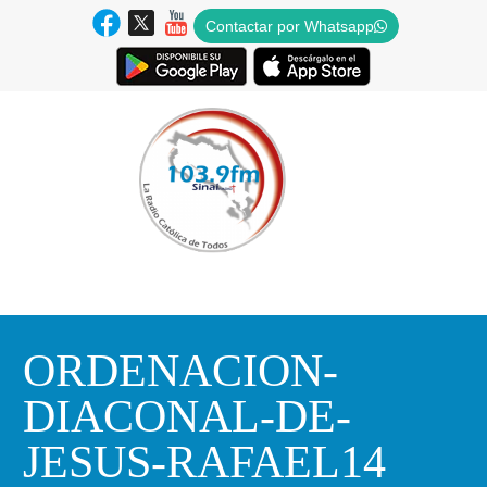
Contactar por Whatsapp
ORDENACION-
DIACONAL-DE-
JESUS-RAFAEL14