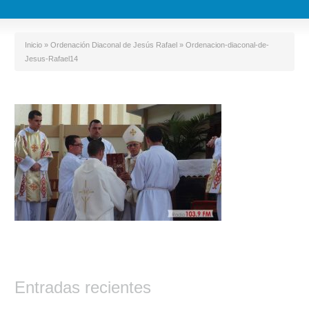
Inicio
»
Ordenación Diaconal de Jesús Rafael
»
Ordenacion-diaconal-de-
Jesus-Rafael14
Entradas recientes