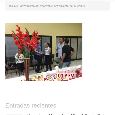
Inicio
»
Lanzamiento del sitio web
»
lanzamiento-de-la-web20
Entradas recientes