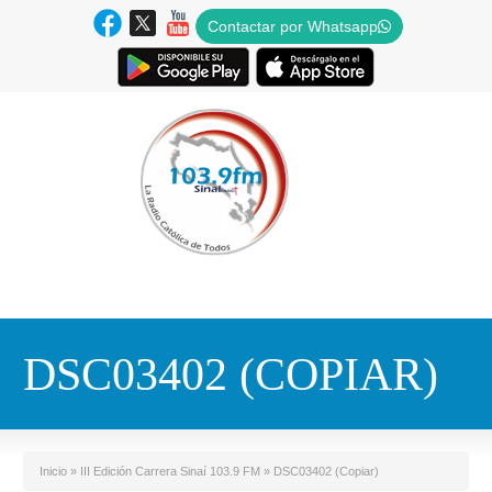
Contactar por Whatsapp
DSC03402 (COPIAR)
Inicio
»
III Edición Carrera Sinaí 103.9 FM
»
DSC03402 (Copiar)