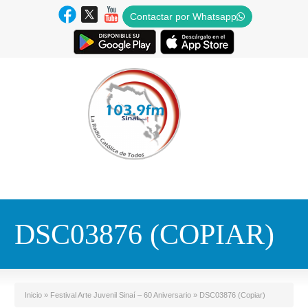
Contactar por Whatsapp
DSC03876 (COPIAR)
Inicio
»
Festival Arte Juvenil Sinaí – 60 Aniversario
»
DSC03876 (Copiar)