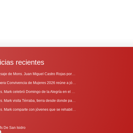
icias recientes
Mensaje de Mons. Juan Miguel Castro Rojas por el 69º Aniversario de Radio Sinaí
Primera Convivencia de Mujeres 2026 reúne a jóvenes en proceso de discernimiento vocacional
Mons. Mark celebró Domingo de la Alegría en el Sur
Mons. Mark visita Térraba, tierra desde donde parte la evangelización
Mons. Mark comparte con jóvenes que se rehabilitan en Comunidad Cenáculo
is De San Isidro