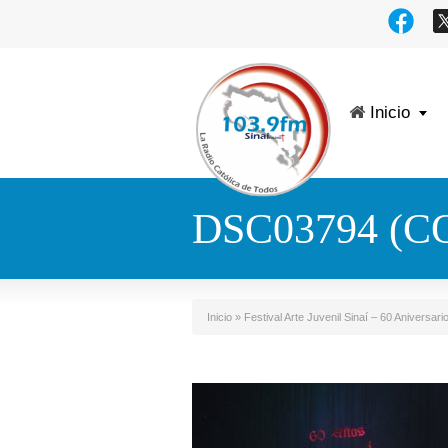
Inicio
DSC03794 (C
Inicio
»
Festival Arte Juvenil Sinaí – 60 Aniversari