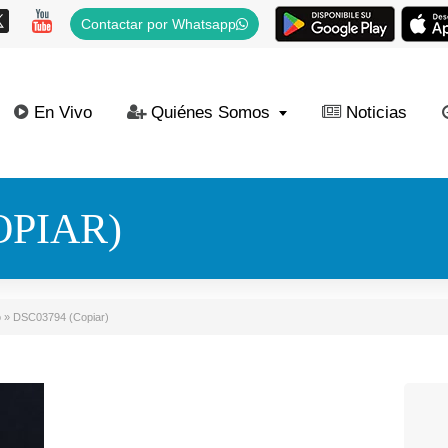
Contactar por Whatsapp
En Vivo
Quiénes Somos
Noticias
OPIAR)
o
»
DSC03794 (Copiar)