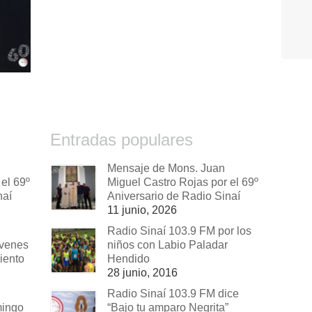
Entradas populares
Mensaje de Mons. Juan
el 69º
Miguel Castro Rojas por el 69º
naí
Aniversario de Radio Sinaí
11 junio, 2026
Radio Sinaí 103.9 FM por los
óvenes
niños con Labio Paladar
iento
Hendido
28 junio, 2016
Radio Sinaí 103.9 FM dice
mingo
“Bajo tu amparo Negrita”