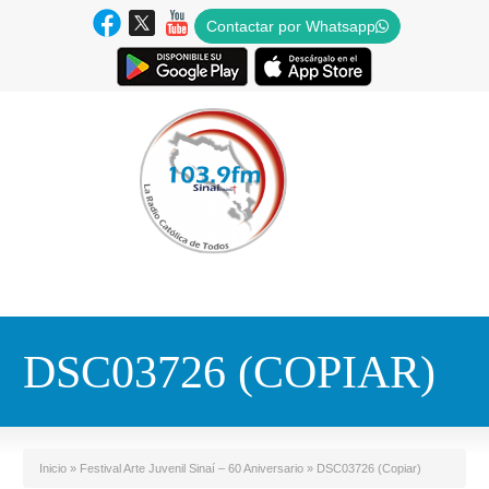
Contactar por Whatsapp
DSC03726 (COPIAR)
Inicio
»
Festival Arte Juvenil Sinaí – 60 Aniversario
»
DSC03726 (Copiar)