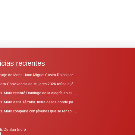
icias recientes
Mensaje de Mons. Juan Miguel Castro Rojas por el 69º Aniversario de Radio Sinaí
Primera Convivencia de Mujeres 2026 reúne a jóvenes en proceso de discernimiento vocacional
Mons. Mark celebró Domingo de la Alegría en el Sur
Mons. Mark visita Térraba, tierra desde donde parte la evangelización
Mons. Mark comparte con jóvenes que se rehabilitan en Comunidad Cenáculo
is De San Isidro