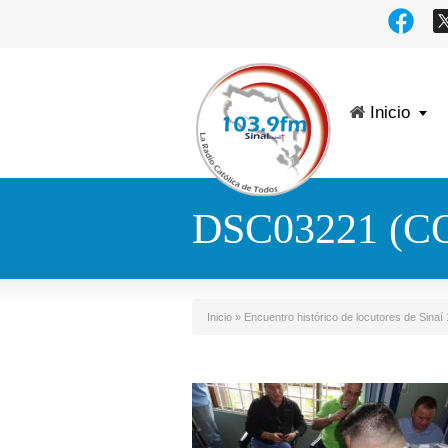
Inicio
DSC03221 (C
Inicio
»
Encuentro histórico de locutores de Sinaí