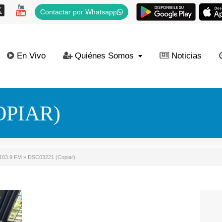
Contactar por Whatsapp
En Vivo
Quiénes Somos
Noticias
OPIAR)
 103.9 FM
»
DSC03221 (Copiar)