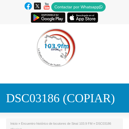
Contactar por Whatsapp
DSC03186 (COPIAR)
Inicio
»
Encuentro histórico de locutores de Sinaí 103.9 FM
»
DSC03186