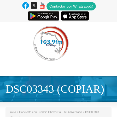
Contactar por Whatsapp
DSC03343 (COPIAR)
Inicio
»
Concierto con Freddie Chavarría – 60 Aniversario
»
DSC03343