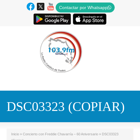
Contactar por Whatsapp
DSC03323 (COPIAR)
Inicio
»
Concierto con Freddie Chavarría – 60 Aniversario
»
DSC03323