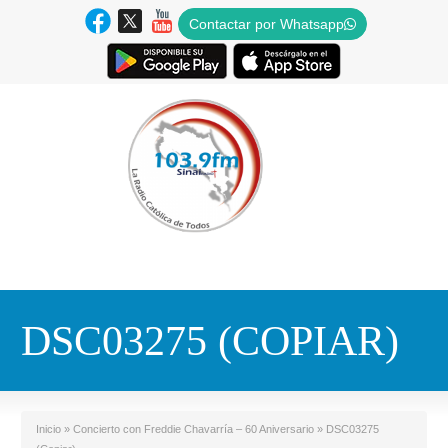
Contactar por Whatsapp
DSC03275 (COPIAR)
Inicio
»
Concierto con Freddie Chavarría – 60 Aniversario
»
DSC03275