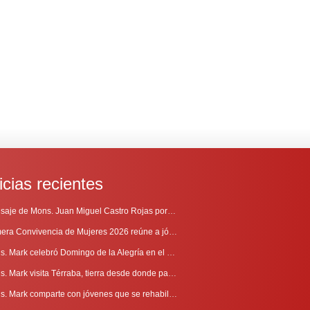
icias recientes
Mensaje de Mons. Juan Miguel Castro Rojas por el 69º Aniversario de Radio Sinaí
Primera Convivencia de Mujeres 2026 reúne a jóvenes en proceso de discernimiento vocacional
Mons. Mark celebró Domingo de la Alegría en el Sur
Mons. Mark visita Térraba, tierra desde donde parte la evangelización
Mons. Mark comparte con jóvenes que se rehabilitan en Comunidad Cenáculo