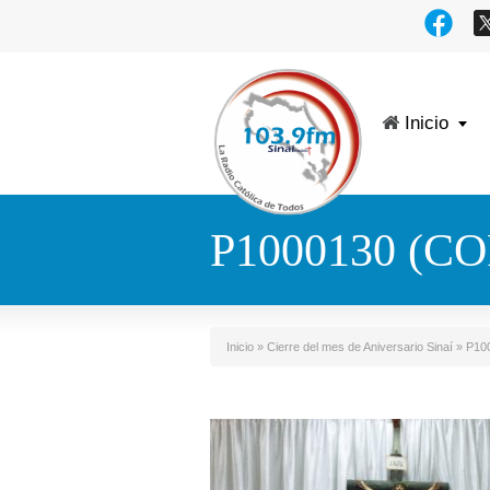
Inicio
P1000130 (CO
Inicio
»
Cierre del mes de Aniversario Sinaí
»
P100