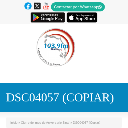
Contactar por Whatsapp
DSC04057 (COPIAR)
Inicio
»
Cierre del mes de Aniversario Sinaí
»
DSC04057 (Copiar)