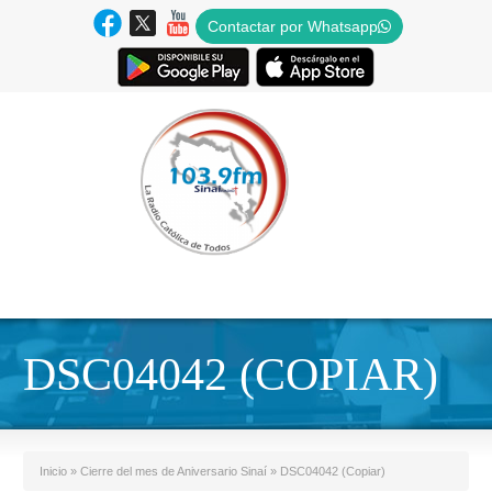
Contactar por Whatsapp
DSC04042 (COPIAR)
Inicio
»
Cierre del mes de Aniversario Sinaí
»
DSC04042 (Copiar)