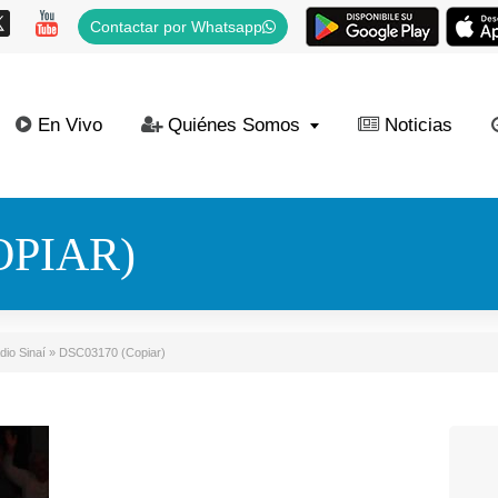
Contactar por Whatsapp
En Vivo
Quiénes Somos
Noticias
OPIAR)
dio Sinaí
»
DSC03170 (Copiar)