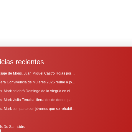
icias recientes
Mensaje de Mons. Juan Miguel Castro Rojas por el 69º Aniversario de Radio Sinaí
Primera Convivencia de Mujeres 2026 reúne a jóvenes en proceso de discernimiento vocacional
Mons. Mark celebró Domingo de la Alegría en el Sur
Mons. Mark visita Térraba, tierra desde donde parte la evangelización
Mons. Mark comparte con jóvenes que se rehabilitan en Comunidad Cenáculo
is De San Isidro