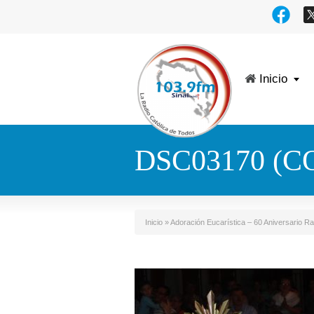
Inicio
DSC03170 (C
Inicio
»
Adoración Eucarística – 60 Aniversario Ra