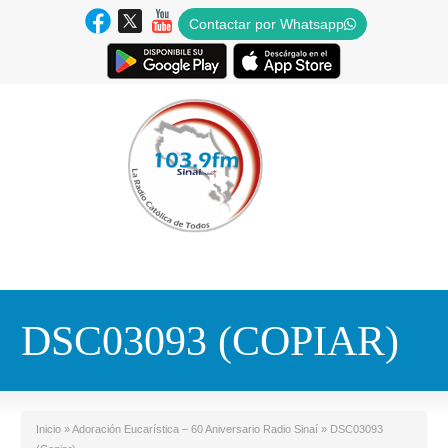
Contactar por Whatsapp
DSC03093 (COPIAR)
Inicio
»
Adoración Eucarística – 60 Aniversario Radio Sinaí
»
DSC03093